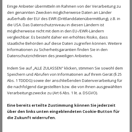
Einige Anbieter übermitteln im Rahmen von der Verarbeitung zu
Schweißfachbetrieb
, möchten wir Ihnen gern
den genannten Zwecken möglicherweise Daten an Länder
unser umfangreiches Leistungsangebot aus den
außerhalb der EU/ des EWR (Drittlanddatenübermittlung), z.B. in
Gewerken Balkonbau, Bauschlosserei und
die USA. Das Datenschutzniveau in diesen Ländern ist
möglicherweise nicht mit dem in den EU-/EWR-Ländern
Kunstschmiede zur Verfügung stellen.
vergleichbar. Es besteht daher ein erhöhtes Risiko, dass
Unser qualifiziertes Fachpersonal führt alle ihm
staatliche Behörden auf diese Daten zugreifen können. Weitere
Informationen zu Sicherheitsgarantien finden Sie in den
gestellten Aufgaben zur vollen Zufriedenheit
Datenschutzrichtlinien des jeweiligen Anbieters.
unserer Kunden aus und ist stets in der Lage,
auch umfangreiche und anspruchsvolle
Indem Sie auf „ALLE ZULASSEN" klicken, stimmen Sie sowohl dem
Speichern und Abrufen von Informationen auf Ihrem Gerät (§ 25
Arbeiten schnell und in handwerklicher Qualität
Abs. 1 TDDDG) sowie der anschließenden Datenverarbeitung für
auszuführen.
die nachfolgend dargestellten bzw. die von Ihnen ausgewählten
Unser Unternehmen verfügt über einen
Verarbeitungszwecke zu (Art 6 Abs. 1 lit. a. DSGVO).
umfangreichen Maschinen- und Fahrzeugpark
Eine bereits erteilte Zustimmung können Sie jederzeit
mit moderner Schweiß-u. CNZ Technik, Stanz-
über den links unten eingeblendeten Cookie-Button für
und Schneidmaschinen, wie aber auch
die Zukunft widerrufen.
historische Schmiedetechnik.